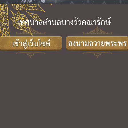
เทศบาลตำบลบางวัวคณารักษ์