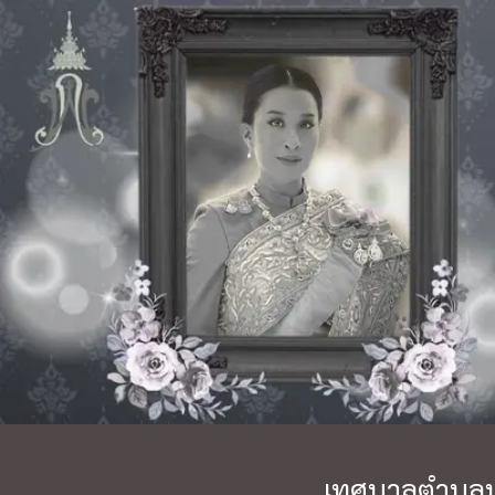
เทศบาลตำบลบา