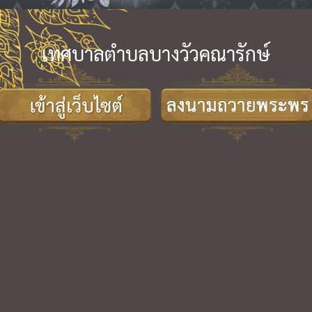
เทศบาลตำบลบางวัวคณารักษ์