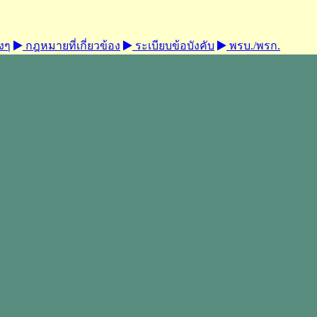
งๆ
กฎหมายที่เกี่ยวข้อง
ระเบียบข้อบังคับ
พรบ./พรก.