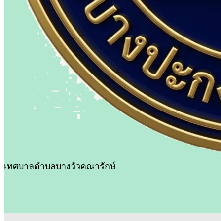
เทศบาลตำบลบางวัวคณารักษ์