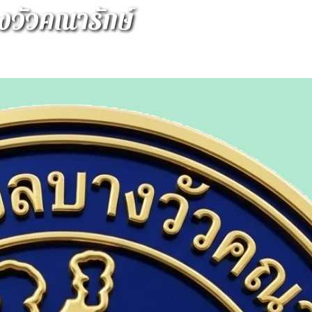
วัวคณารักษ์